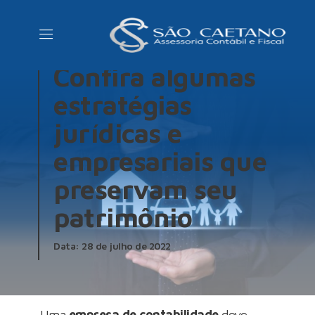
Empresa de
contabilidade:
Confira algumas
estratégias
jurídicas e
empresariais que
preservam seu
patrimônio
Data: 28 de julho de 2022
Uma
empresa de contabilidade
deve