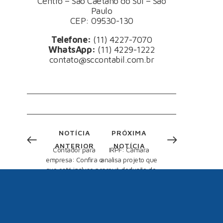
Centro – São Caetano do Sul – São
Paulo
CEP: 09530-130
Telefone:
(11) 4227-7070
WhatsApp:
(11) 4229-1222
contato@sccontabil.com.br
NOTÍCIA
PRÓXIMA
ANTERIOR
NOTÍCIA
Contador para
IRPF: Câmara
empresa: Confira o
analisa projeto que
que está incluso no
prevê dedução de
serviço de gestão
gastos com
do e-Social
remédios de uso
contínuo