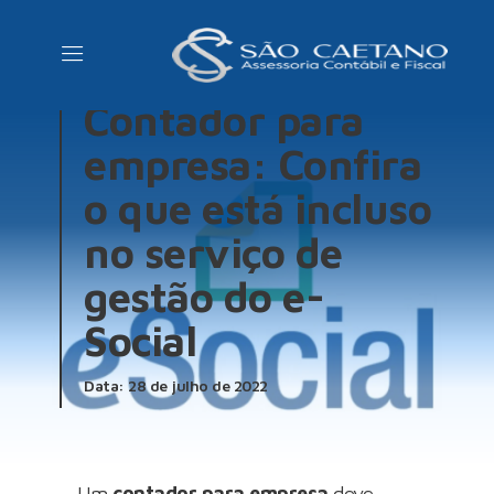
NOVIDADES
Contador para
empresa: Confira
o que está incluso
no serviço de
gestão do e-
Social
Data: 28 de julho de 2022
Um
contador para empresa
deve