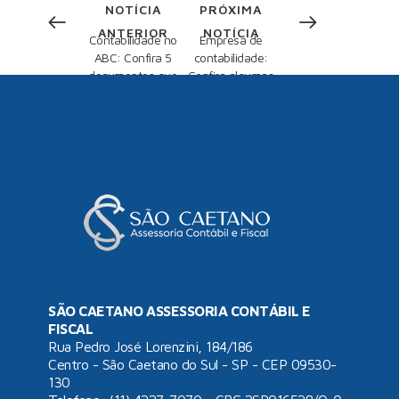
NOTÍCIA
PRÓXIMA
ANTERIOR
NOTÍCIA
Contabilidade no
Empresa de
ABC: Confira 5
contabilidade:
documentos que
Confira algumas
você deve enviar
estratégias jurídicas
mensalmente
e empresariais que
preservam seu
patrimônio
SÃO CAETANO ASSESSORIA CONTÁBIL E
FISCAL
Rua Pedro José Lorenzini, 184/186
Centro - São Caetano do Sul - SP - CEP 09530-
130