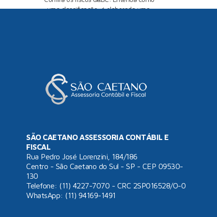
uma classificação
é elaborada uma
fiscal mal feita
escrituração fiscal
adequada
SÃO CAETANO ASSESSORIA CONTÁBIL E
FISCAL
Rua Pedro José Lorenzini, 184/186
Centro - São Caetano do Sul - SP - CEP 09530-
130
Telefone: (11) 4227-7070 - CRC 2SP016528/O-0
WhatsApp:
(11) 94169-1491