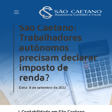
NOVIDADES
Contabilidade em
São Caetano:
Trabalhadores
autônomos
precisam declarar
imposto de
renda?
Data: 8 de setembro de 2022
A
Contabilidade em São Caetano