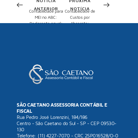
NOTÍCIA
PRÓXIMA
ANTERIOR
NOTÍCIA
Contabilidade para
Contabilidade de
MEI no ABC:
Custos por
Declaração anual:
Absorção:
Como a
Maximizando a
contabilidade
Eficiência Financeira
especializada pode
em Empresas
garantir
Industriais
conformidade fiscal
SÃO CAETANO ASSESSORIA CONTÁBIL E
FISCAL
Rua Pedro José Lorenzini, 184/186
Centro - São Caetano do Sul - SP - CEP 09530-
130
Telefone: (11) 4227-7070 - CRC 2SP016528/O-0