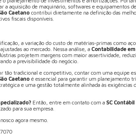
 o planejamento de investimentos e amortizações. Portan
ar a aquisição de maquinário, softwares e equipamentos de 
São Caetano
contribui diretamente na definição das melho
vos fiscais disponíveis.
ificação, a variação do custo de matérias-primas como aço
 ajustadas ao mercado. Nessa análise, a
Contabilidade em
ndústrias projetem margens com maior assertividade, reduz
ando a previsibilidade do negócio.
r tão tradicional e competitivo, contar com uma equipe e
São Caetano
é essencial para garantir um planejamento tri
tratégica e uma gestão totalmente alinhada às exigências
specializado?
Então, entre em contato com a
SC Contábil
zado para sua empresa.
onosco
agora mesmo.
-7070