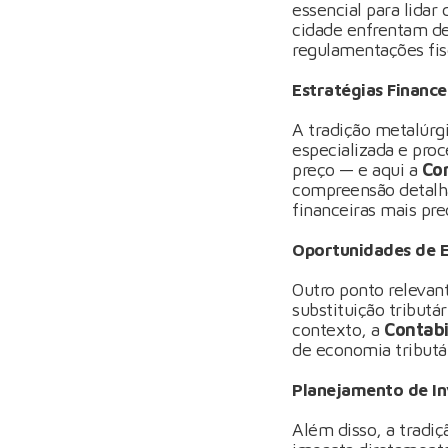
essencial para lidar
cidade enfrentam de
regulamentações fisc
Estratégias Finance
A tradição metalúrg
especializada e pro
preço — e aqui a
Co
compreensão detalha
financeiras mais pr
Oportunidades de E
Outro ponto relevant
substituição tributá
contexto, a
Contabi
de economia tributár
Planejamento de I
Além disso, a tradiç