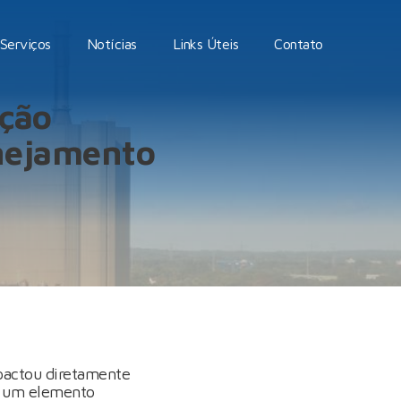
Serviços
Notícias
Links Úteis
Contato
ição
anejamento
mpactou diretamente
um elemento