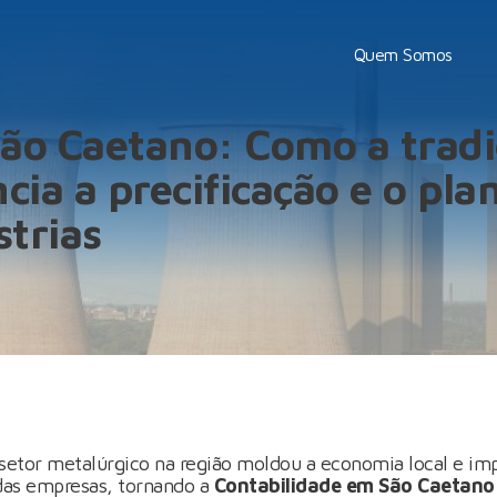
Quem Somos
ão Caetano: Como a trad
cia a precificação e o pl
strias
 setor metalúrgico na região moldou a economia local e i
 das empresas, tornando a
Contabilidade em São Caetano