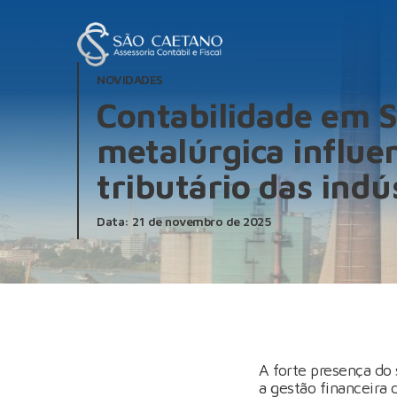
NOVIDADES
Contabilidade em S
metalúrgica influen
tributário das indú
Data: 21 de novembro de 2025
A forte presença do
a gestão financeira