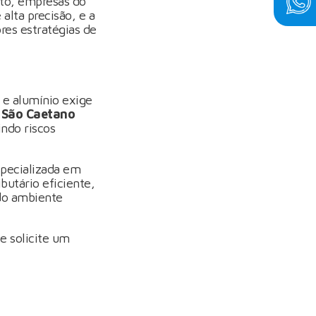
to, empresas do
alta precisão, e a
res estratégias de
 e alumínio exige
 São Caetano
indo riscos
specializada em
butário eficiente,
 do ambiente
e solicite um