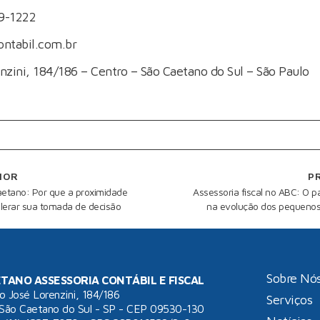
29-1222
ntabil.com.br
nzini, 184/186 – Centro – São Caetano do Sul – São Paulo
IOR
P
etano: Por que a proximidade
Assessoria fiscal no ABC: O p
lerar sua tomada de decisão
na evolução dos pequenos
Sobre Nó
TANO ASSESSORIA CONTÁBIL E FISCAL
o José Lorenzini, 184/186
Serviços
 São Caetano do Sul - SP - CEP 09530-130