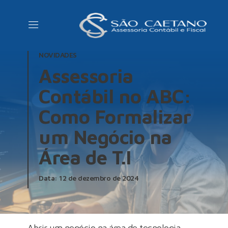
NOVIDADES
Assessoria
Contábil no ABC:
Como Formalizar
um Negócio na
Área de T.I
Data: 12 de dezembro de 2024
Abrir um negócio na área de tecnologia