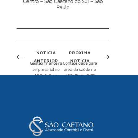
Centro – São Caetano do Sul – São
Paulo
NOTÍCIA
PRÓXIMA
ANTERIOR
NOTÍCIA
Gestão financeira
Contabilidade para
empresarial no
área da saúde no
ABC: Saiba a
ABC: PJ ou CLT?
diferença entre
Entenda como um
lucro, caixa e
médico pode ser
receita
contratado