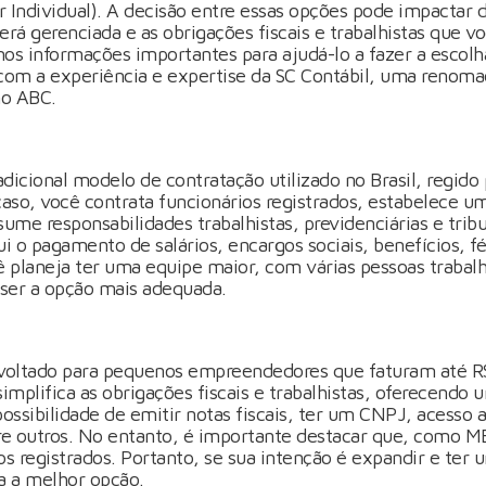
Individual). A decisão entre essas opções pode impactar 
á gerenciada e as obrigações fiscais e trabalhistas que vo
os informações importantes para ajudá-lo a fazer a escolha
om a experiência e expertise da SC Contábil, uma renom
no ABC.
dicional modelo de contratação utilizado no Brasil, regido p
caso, você contrata funcionários registrados, estabelece u
sume responsabilidades trabalhistas, previdenciárias e trib
i o pagamento de salários, encargos sociais, benefícios, fér
cê planeja ter uma equipe maior, com várias pessoas traba
ser a opção mais adequada.
voltado para pequenos empreendedores que faturam até R
simplifica as obrigações fiscais e trabalhistas, oferecendo 
ssibilidade de emitir notas fiscais, ter um CNPJ, acesso a
tre outros. No entanto, é importante destacar que, como M
os registrados. Portanto, se sua intenção é expandir e ter
a a melhor opção.