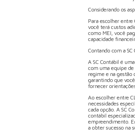
Considerando os asp
Para escolher entre 
você terá custos adi
como MEI, você paga
capacidade financei
Contando com a SC C
A SC Contábil é uma
com uma equipe de p
regime e na gestão 
garantindo que você
fornecer orientaçõe
Ao escolher entre C
necessidades específ
cada opção. A SC Con
contábil especializa
empreendimento. En
a obter sucesso na 