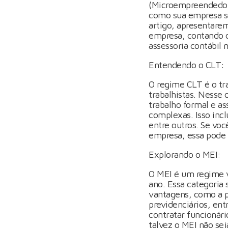
(Microempreendedor 
como sua empresa ser
artigo, apresentarem
empresa, contando c
assessoria contábil 
Entendendo o CLT:
O regime CLT é o tra
trabalhistas. Nesse 
trabalho formal e as
complexas. Isso inclu
entre outros. Se vo
empresa, essa pode 
Explorando o MEI:
O MEI é um regime 
ano. Essa categoria 
vantagens, como a po
previdenciários, en
contratar funcionári
talvez o MEI não sej