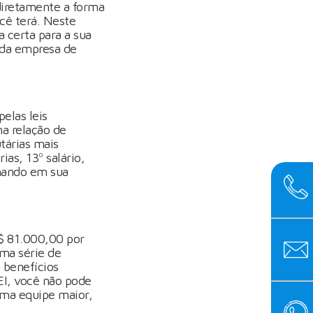
diretamente a forma
cê terá. Neste
 certa para a sua
ada empresa de
elas leis
ma relação de
utárias mais
ias, 13º salário,
lhando em sua
$ 81.000,00 por
uma série de
 benefícios
EI, você não pode
 uma equipe maior,