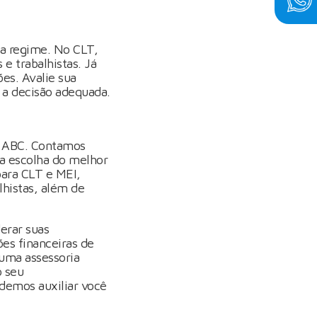
da regime. No CLT,
 e trabalhistas. Já
es. Avalie sua
 a decisão adequada.
o ABC. Contamos
a escolha do melhor
para CLT e MEI,
lhistas, além de
erar suas
ões financeiras de
 uma assessoria
o seu
emos auxiliar você