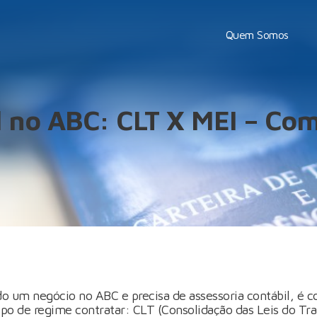
Quem Somos
l no ABC: CLT X MEI – Co
ndo um negócio no ABC e precisa de assessoria contábil, é
ipo de regime contratar: CLT (Consolidação das Leis do Tr