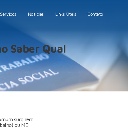
Serviços
Notícias
Links Úteis
Contato
mo Saber Qual
 comum surgirem
abalho) ou MEI