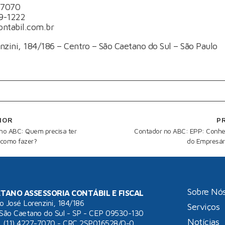
-7070
9-1222
ontabil.com.br
nzini, 184/186 – Centro – São Caetano do Sul – São Paulo
IOR
P
 no ABC: Quem precisa ter
Contador no ABC: EPP: Conheç
 como fazer?
do Empresár
Sobre Nó
TANO ASSESSORIA CONTÁBIL E FISCAL
o José Lorenzini, 184/186
Serviços
 São Caetano do Sul - SP - CEP 09530-130
Notícias
: (11) 4227-7070 - CRC 2SP016528/O-0