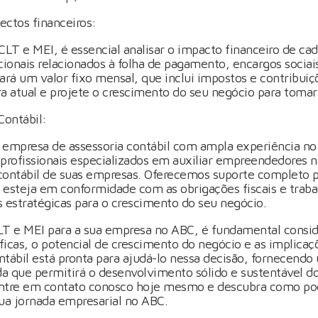
ectos financeiros:
CLT e MEI, é essencial analisar o impacto financeiro de ca
cionais relacionados à folha de pagamento, encargos sociais
rá um valor fixo mensal, que inclui impostos e contribuiçõ
ra atual e projete o crescimento do seu negócio para tomar
ontábil:
 empresa de assessoria contábil com ampla experiência n
rofissionais especializados em auxiliar empreendedores n
contábil de suas empresas. Oferecemos suporte completo 
 esteja em conformidade com as obrigações fiscais e traba
s estratégicas para o crescimento do seu negócio.
LT e MEI para a sua empresa no ABC, é fundamental consid
icas, o potencial de crescimento do negócio e as implicaç
tábil está pronta para ajudá-lo nessa decisão, fornecendo
da que permitirá o desenvolvimento sólido e sustentável d
tre em contato conosco hoje mesmo e descubra como pod
sua jornada empresarial no ABC.