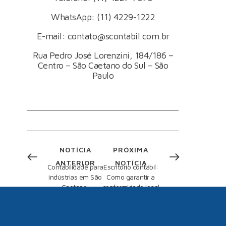
WhatsApp:
(11) 4229-1222
E-mail:
contato@scontabil.com.br
Rua Pedro José Lorenzini, 184/186 –
Centro – São Caetano do Sul – São
Paulo
NOTÍCIA
PRÓXIMA
ANTERIOR
NOTÍCIA
Contabilidade para
Escritório contábil:
indústrias em São
Como garantir a
Caetano:
conformidade legal
Importância da
na gestão de folha
Depreciação na
de pagamento
Avaliação do Valor