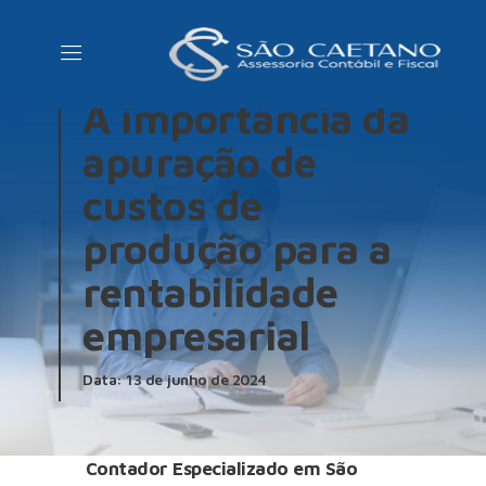
NOVIDADES
A importância da
apuração de
custos de
produção para a
rentabilidade
empresarial
Data: 13 de junho de 2024
Contador Especializado em São